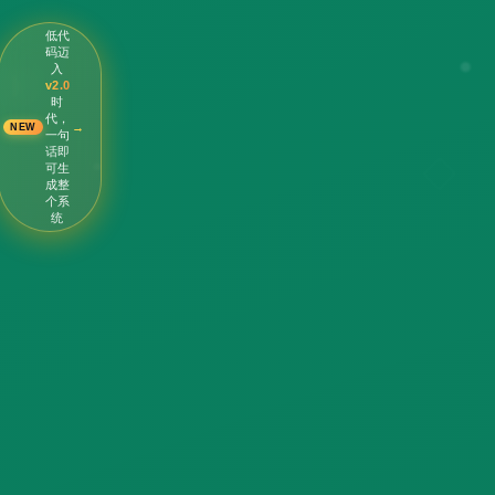
低代
码迈
入
v2.0
时
代，
→
NEW
一句
话即
可生
成整
个系
统